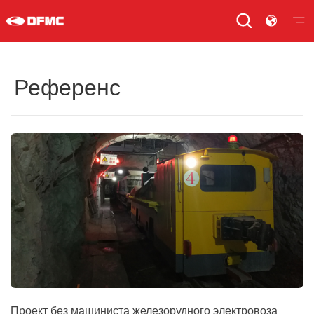
Референс
Проект без машиниста железорудного электровоза